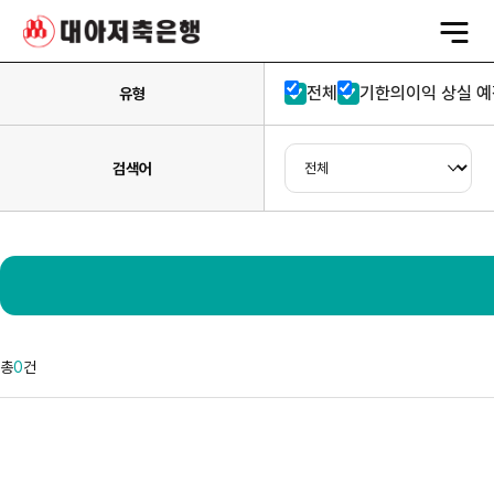
전
체
메
뉴
열
전체
기한의이익 상실 예
기
유형
검색어
총
0
건