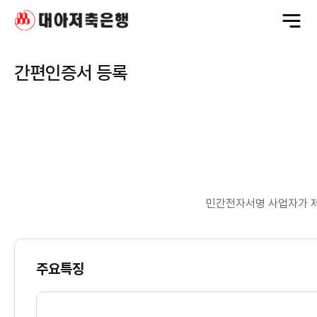
전
체
메
뉴
열
기
간편인증서 등록
민간전자서명 사업자가 제
주요특징